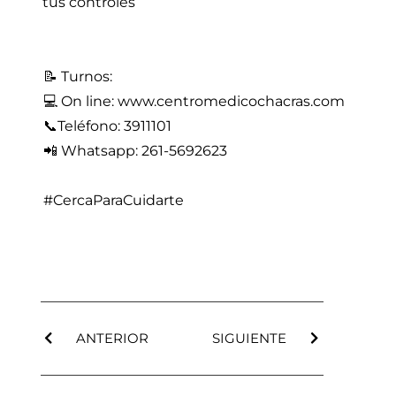
tus controles
📝 Turnos:
💻 On line: www.centromedicochacras.com⁣⁣
⁣⁣⁣⁣⁣⁣⁣⁣⁣⁣⁣⁣⁣⁣⁣⁣⁣⁣⁣⁣⁣📞Teléfono: 3911101⁣⁣
⁣⁣⁣⁣⁣⁣⁣⁣⁣⁣⁣⁣📲 Whatsapp: 261-5692623
#CercaParaCuidarte
ANTERIOR
SIGUIENTE