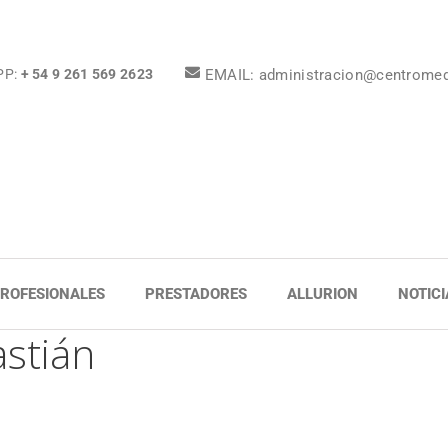
EMAIL: administracion@centrome
PP:
+ 54 9 261 569 2623
ROFESIONALES
PRESTADORES
ALLURION
NOTICI
astián